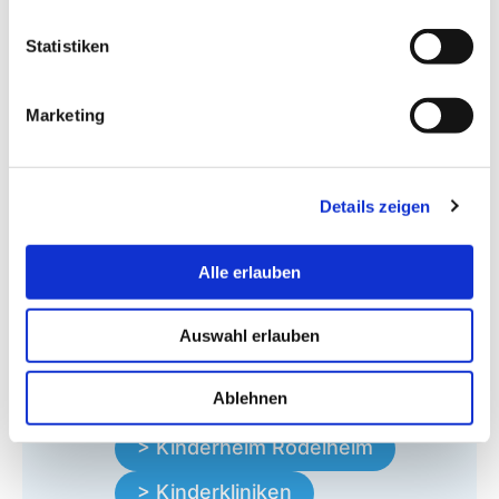
> Erziehungsberatungsstellen
Statistiken
> Familienbildungsstätten
> Frühe Hilfen am
Marketing
Gesundheitsamt
> Frühförderstellen
Details zeigen
> Geburtskliniken
> Gynäkolog:innen
Alle erlauben
> Hebammen
Auswahl erlauben
> Jugendjobcenter
Ablehnen
> Kinderärzt:innen
> Kinderheim Rödelheim
> Kinderkliniken