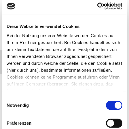
Diese Webseite verwendet Cookies
Bei der Nutzung unserer Website werden Cookies auf
Ihrem Rechner gespeichert. Bei Cookies handelt es sich
um kleine Textdateien, die auf Ihrer Festplatte dem von
Ihnen verwendeten Browser zugeordnet gespeichert
Umschalten auf hohe Kontraste
werden und durch welche der Stelle, die den Cookie setzt
Schrift vergrößern
(hier durch uns), bestimmte Informationen zufließen.
Cookies können keine Programme ausführen oder Viren
auf Ihren Computer übertragen. Sie dienen dazu, das
Internetangebot insgesamt nutzerfreundlicher und
> Ambulante Hilfen zur
effektiver zu machen. Laut Gesetz können wir Cookies
Einwilligungsauswahl
Erziehung
auf Ihrem Gerät speichern, wenn diese für den Betrieb
Notwendig
dieser Seite unbedingt notwendig sind. Für alle anderen
> Babylotsen
Cookie-Typen benötigen wir Ihre Erlaubnis.
Präferenzen
> Entlastungsangebote im Alltag