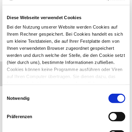
Sozialrathaus Ost (Bornheim)
51.A1.KJS
Diese Webseite verwendet Cookies
Eulengasse 64
Bei der Nutzung unserer Website werden Cookies auf
60385 Frankfurt am Main
Ihrem Rechner gespeichert. Bei Cookies handelt es sich
Telefon: 069 212 30547
um kleine Textdateien, die auf Ihrer Festplatte dem von
Fax: 069 212 30734
Ihnen verwendeten Browser zugeordnet gespeichert
werden und durch welche der Stelle, die den Cookie setzt
E-Mail:
srh-ost@stadt-frankfurt.de
(hier durch uns), bestimmte Informationen zufließen.
Internet:
Sozialrathaus Ost (Bornheim)
Umschalten auf hohe Kontraste
Cookies können keine Programme ausführen oder Viren
auf Ihren Computer übertragen. Sie dienen dazu, das
Sozialrathaus Ost (Bergen-Enkheim)
Schrift vergrößern
Internetangebot insgesamt nutzerfreundlicher und
51.A1.KJS
effektiver zu machen. Laut Gesetz können wir Cookies
Einwilligungsauswahl
Voltenseestraße 2
auf Ihrem Gerät speichern, wenn diese für den Betrieb
Notwendig
60388 Frankfurt am Main
dieser Seite unbedingt notwendig sind. Für alle anderen
Telefon: 069 212 41211
Cookie-Typen benötigen wir Ihre Erlaubnis.
Präferenzen
Fax: 069 212 41297
E-Mail:
srh-ost@stadt-frankfurt.de