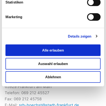
Internet:
Sozialrathaus Ost (Bergen Enkheim)
Statistiken
Sozialrathaus Sachsenhausen
Marketing
51.A6.KJS
Paradiesgasse 8
60594 Frankfurt am Main
Details zeigen
Telefon: 069 212 33811
Fax: 069 212 30735
E-Mail:
srh-sachsenhausen@stadt-frankfurt.de
Alle erlauben
Internet:
Sozialrathaus Sachsenhausen
Auswahl erlauben
Sozialrathaus Höchst
51.A7.KJS
Ablehnen
Palleskestraße 14
65929 Frankfurt am Main
Telefon: 069 212 45527
Fax: 069 212 45758
E-Mail:
srh-hoechst@stadt-frankfurt.de