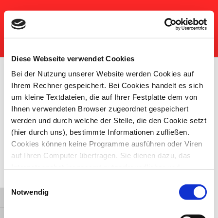
Zum
Inhalt
Netzwerk Frühe Hilfen Frankfurt
springen
am Main
Diese Webseite verwendet Cookies
Benutzer
Bei der Nutzung unserer Website werden Cookies auf
Ihrem Rechner gespeichert. Bei Cookies handelt es sich
[ultimatemember form_id=“556″]
um kleine Textdateien, die auf Ihrer Festplatte dem von
Ihnen verwendeten Browser zugeordnet gespeichert
werden und durch welche der Stelle, die den Cookie setzt
(hier durch uns), bestimmte Informationen zufließen.
Cookies können keine Programme ausführen oder Viren
auf Ihren Computer übertragen. Sie dienen dazu, das
Internetangebot insgesamt nutzerfreundlicher und
effektiver zu machen. Laut Gesetz können wir Cookies
Einwilligungsauswahl
auf Ihrem Gerät speichern, wenn diese für den Betrieb
Notwendig
Umschalten auf hohe Kontraste
dieser Seite unbedingt notwendig sind. Für alle anderen
Cookie-Typen benötigen wir Ihre Erlaubnis.