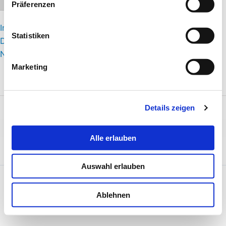
Schrift vergrößern
Präferenzen
Impressum
Statistiken
Datenschutzerklärung
Nutzungsbedingungen
Marketing
Details zeigen
Alle erlauben
Auswahl erlauben
Copyright © 2026 Stadt Frankfurt am Main, Jugend- und
Ablehnen
Sozialamt