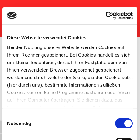
Zum
Inhalt
Netzwerk Frühe Hilfen Frankfurt
springen
am Main
Diese Webseite verwendet Cookies
Mitglieder-Dokumente
Bei der Nutzung unserer Website werden Cookies auf
Ihrem Rechner gespeichert. Bei Cookies handelt es sich
[cmdm-files-list view=categories categoryfilter=1
um kleine Textdateien, die auf Ihrer Festplatte dem von
datefilter=0]
Ihnen verwendeten Browser zugeordnet gespeichert
werden und durch welche der Stelle, die den Cookie setzt
(hier durch uns), bestimmte Informationen zufließen.
Cookies können keine Programme ausführen oder Viren
auf Ihren Computer übertragen. Sie dienen dazu, das
Internetangebot insgesamt nutzerfreundlicher und
effektiver zu machen. Laut Gesetz können wir Cookies
Einwilligungsauswahl
auf Ihrem Gerät speichern, wenn diese für den Betrieb
Notwendig
Umschalten auf hohe Kontraste
dieser Seite unbedingt notwendig sind. Für alle anderen
Cookie-Typen benötigen wir Ihre Erlaubnis.