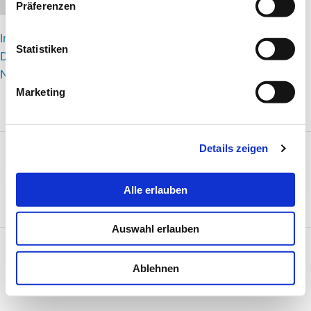
Schrift vergrößern
Präferenzen
Impressum
Statistiken
Datenschutzerklärung
Nutzungsbedingungen
Marketing
Details zeigen
Alle erlauben
Auswahl erlauben
Copyright © 2026 Stadt Frankfurt am Main, Jugend- und
Ablehnen
Sozialamt